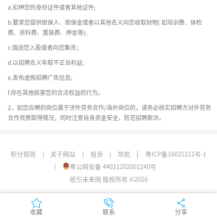
a.扣押您的身份证件或者其他证件;
b.要求您提供担保人、担保金或者以其他名义向您收取财物( 如培训费、体检
费、资料费、置装费、押金等);
c.强迫您入股或者向您集资；
d.以招聘名义牟取不正当利益;
e.发布虚假招聘广告信息;
f.存在其他损害您的合法权益的行为。
2、如您应聘的岗位属于涉外劳务合作/海外岗位的，请务必核实招聘方对外劳务
合作资质取得情况，同时注意自身资金安全，防范招聘欺诈。
|
积分规则
|
关于网站
|
投诉
|
导航
粤ICP备16025211号-1
|
粤公网安备 44011202002240号
纸引未来网 版权所有 ©2026
收藏
收藏
联系
联系
分享
分享