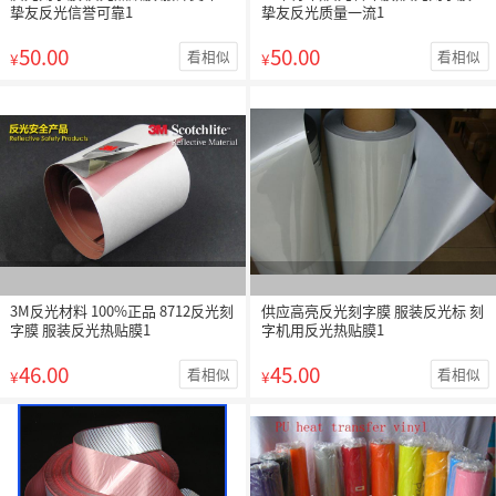
挚友反光信誉可靠1
挚友反光质量一流1
50.00
50.00
看相似
看相似
¥
¥
3M反光材料 100%正品 8712反光刻
供应高亮反光刻字膜 服装反光标 刻
字膜 服装反光热贴膜1
字机用反光热贴膜1
46.00
45.00
看相似
看相似
¥
¥