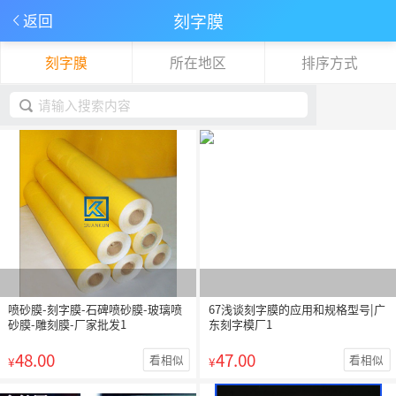
刻字膜
返回
刻字膜
所在地区
排序方式
下拉刷新
取消
喷砂膜-刻字膜-石碑喷砂膜-玻璃喷
67浅谈刻字膜的应用和规格型号|广
砂膜-雕刻膜-厂家批发1
东刻字模厂1
48.00
47.00
看相似
看相似
¥
¥