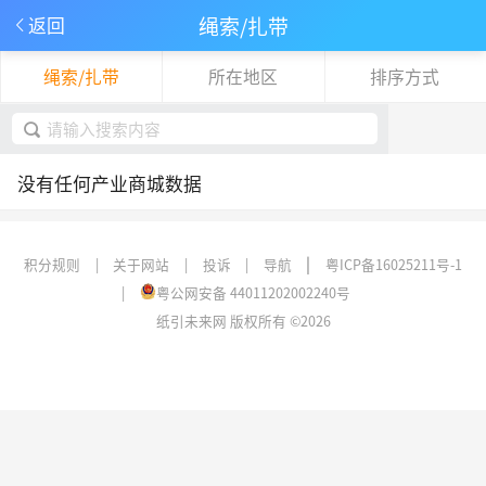
绳索/扎带
返回
绳索/扎带
所在地区
排序方式
下拉刷新
取消
没有任何产业商城数据
|
积分规则
|
关于网站
|
投诉
|
导航
粤ICP备16025211号-1
|
粤公网安备 44011202002240号
纸引未来网 版权所有 ©2026