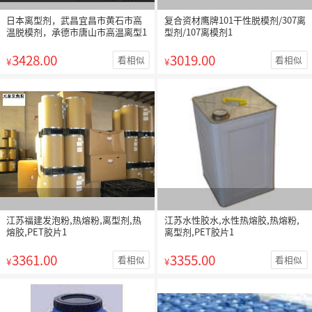
日本离型剂，武昌宜昌市黄石市高
复合资材鹰牌101干性脱模剂/307离
温脱模剂，承德市唐山市高温离型1
型剂/107离模剂1
3428.00
3019.00
看相似
看相似
¥
¥
江苏福建发泡粉,热熔粉,离型剂,热
江苏水性胶水,水性热熔胶,热熔粉,
熔胶,PET胶片1
离型剂,PET胶片1
3361.00
3355.00
看相似
看相似
¥
¥