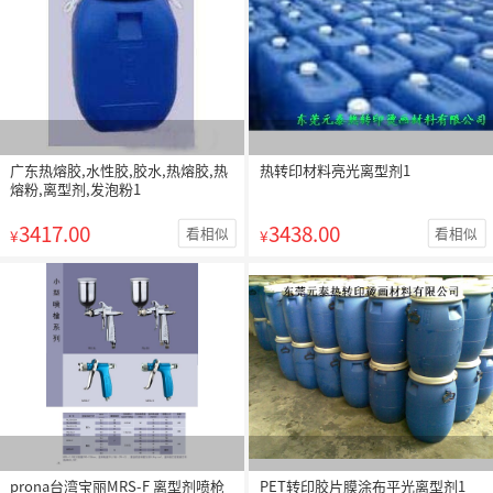
广东热熔胶,水性胶,胶水,热熔胶,热
热转印材料亮光离型剂1
熔粉,离型剂,发泡粉1
3417.00
3438.00
看相似
看相似
¥
¥
prona台湾宝丽MRS-F 离型剂喷枪
PET转印胶片膜涂布平光离型剂1