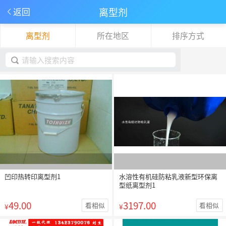
离型剂
返回
离型剂
所在地区
排序方式
下拉刷新
取消
凹印热转印离型剂1
水溶性有机硅防粘乳液新型环保离
型纸离型剂1
49.00
3197.00
看相似
看相似
¥
¥