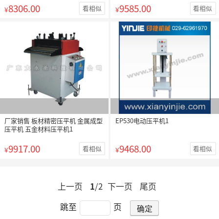
8306.00
9585.00
看相似
看相似
¥
¥
厂家销售 板材精密压平机 金属成型
EP530电动压平机1
压平机 五金材料压平机1
9917.00
9468.00
看相似
看相似
¥
¥
上一页
1
/2
下一页
尾页
跳至
页
确定