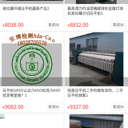
易拉罐开缝压平机最新产品1
最具潜力的油漆桶搓球机金属打球
机易拉罐分切压平机1
8038.00
8832.00
看相似
看相似
¥
¥
压平机SASO认证/SASO检测/SASO
阳泉压平机二手的哪有卖的，二手
验货哪里做？1
压平机销售1
9082.00
9327.00
看相似
看相似
¥
¥