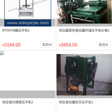
BP500书籍压平机1
供应最新的易拉罐开缝压平机价格1
9184.00
9854.00
看相似
看相似
¥
¥
供应镜头精密压平机1
供应易拉罐剪开压平机1