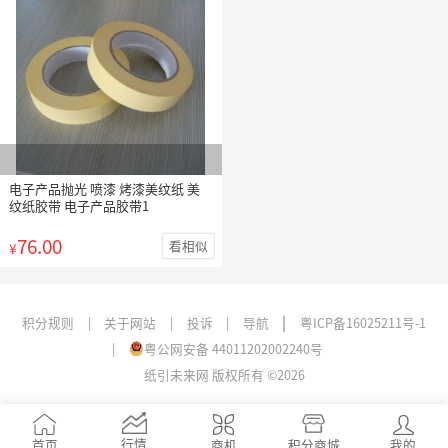
电子产品抛光 喷漆 烤漆美纹纸 美
纹纸胶带 电子产品胶带1
76.00
看相似
¥
|
积分规则
|
关于网站
|
投诉
|
导航
粤ICP备16025211号-1
|
粤公网安备 44011202002240号
纸引未来网 版权所有 ©2026
行情
首页
商机
我的
积分商城