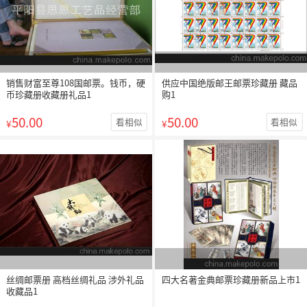
销售财富至尊108国邮票。钱币，硬
供应中国绝版邮王邮票珍藏册 藏品
币珍藏册收藏册礼品1
购1
50.00
50.00
看相似
看相似
¥
¥
丝绸邮票册 高档丝绸礼品 涉外礼品
四大名著金典邮票珍藏册新品上市1
收藏品1