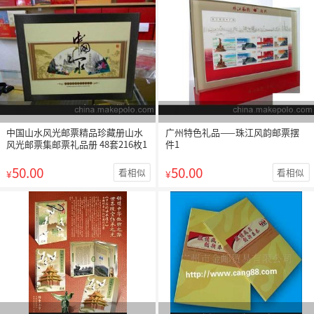
中国山水风光邮票精品珍藏册山水
广州特色礼品——珠江风韵邮票摆
风光邮票集邮票礼品册 48套216枚1
件1
50.00
50.00
看相似
看相似
¥
¥