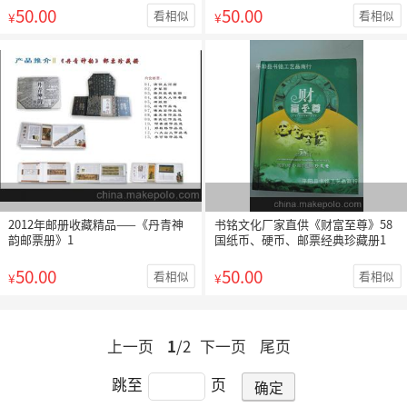
50.00
50.00
看相似
看相似
¥
¥
2012年邮册收藏精品——《丹青神
书铭文化厂家直供《财富至尊》58
韵邮票册》1
国纸币、硬币、邮票经典珍藏册1
50.00
50.00
看相似
看相似
¥
¥
上一页
1
/2
下一页
尾页
跳至
页
确定