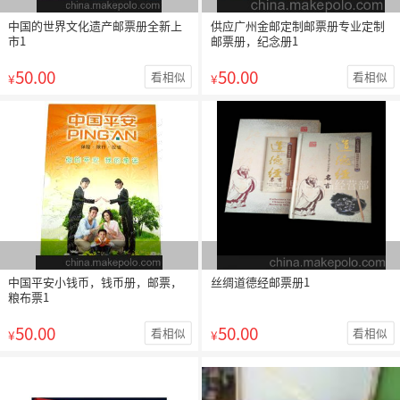
中国的世界文化遗产邮票册全新上
供应广州金邮定制邮票册专业定制
市1
邮票册，纪念册1
50.00
50.00
看相似
看相似
¥
¥
中国平安小钱币，钱币册，邮票，
丝绸道德经邮票册1
粮布票1
50.00
50.00
看相似
看相似
¥
¥