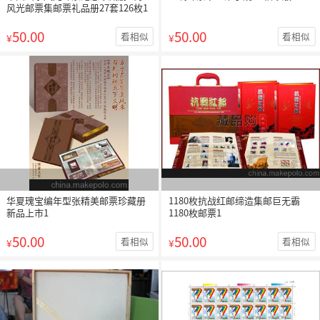
风光邮票集邮票礼品册27套126枚1
50.00
50.00
看相似
看相似
¥
¥
华夏瑰宝编年型张精美邮票珍藏册
1180枚抗战红邮缔造集邮巨无霸
新品上市1
1180枚邮票1
50.00
50.00
看相似
看相似
¥
¥