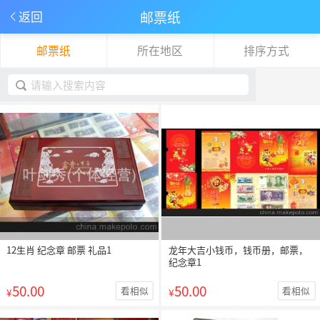
邮票纸
返回
邮票纸
所在地区
排序方式
下拉刷新
取消
12生肖 纪念章 邮票 礼品1
龙年大吉小钱币，钱币册，邮票，
纪念章1
50.00
50.00
看相似
看相似
¥
¥