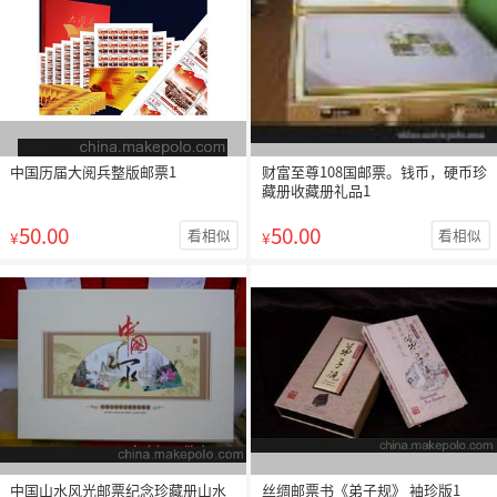
中国历届大阅兵整版邮票1
财富至尊108国邮票。钱币，硬币珍
藏册收藏册礼品1
50.00
50.00
看相似
看相似
¥
¥
中国山水风光邮票纪念珍藏册山水
丝绸邮票书《弟子规》 袖珍版1