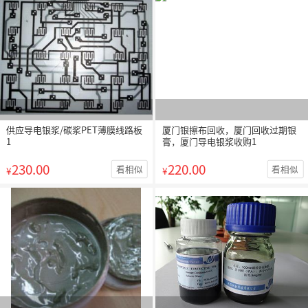
供应导电银浆/碳浆PET薄膜线路板
厦门银擦布回收，厦门回收过期银
1
膏，厦门导电银浆收购1
230.00
220.00
看相似
看相似
¥
¥