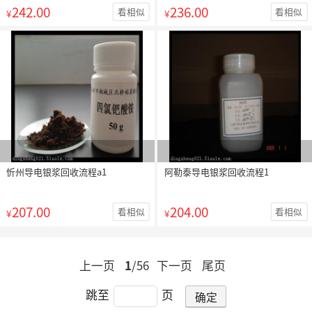
242.00
236.00
看相似
看相似
¥
¥
忻州导电银浆回收流程a1
阿勒泰导电银浆回收流程1
207.00
204.00
看相似
看相似
¥
¥
上一页
1
/56
下一页
尾页
跳至
页
确定