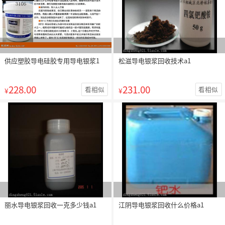
供应塑胶导电硅胶专用导电银浆1
松滋导电银浆回收技术a1
228.00
231.00
看相似
看相似
¥
¥
丽水导电银浆回收一克多少钱a1
江阴导电银浆回收什么价格a1