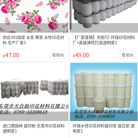
供应301固浆 水浆 帮浆 水性印花材
【厂家直销】天助TZ-环保印花材料
料 生产厂家1
厂+高级弹性打底透明浆1
47.00
49.00
看相似
看相似
¥
¥
进口德固林 拔印粉 东莞市印花材料
环保水性印花材料拔印浆 拔白浆 透
透明浆1
明浆1