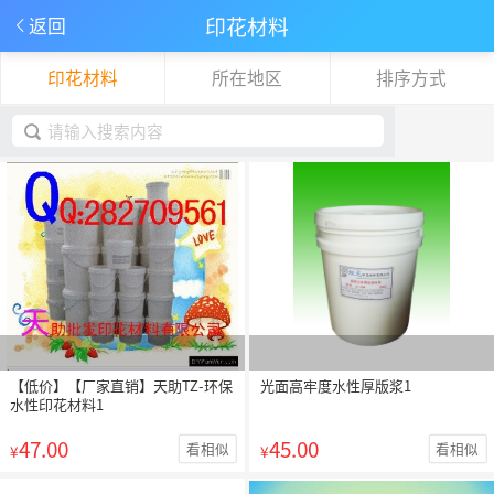
印花材料
返回
印花材料
所在地区
排序方式
下拉刷新
取消
【低价】【厂家直销】天助TZ-环保
光面高牢度水性厚版浆1
水性印花材料1
47.00
45.00
看相似
看相似
¥
¥