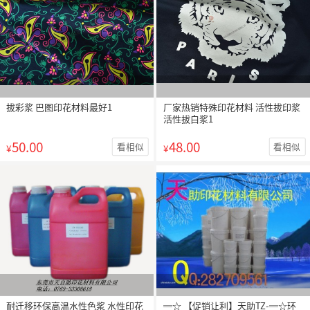
拔彩浆 巴图印花材料最好1
厂家热销特殊印花材料 活性拔印浆
活性拔白浆1
50.00
48.00
看相似
看相似
¥
¥
耐迁移环保高温水性色浆 水性印花
═☆ 【促销让利】天助TZ-═☆环