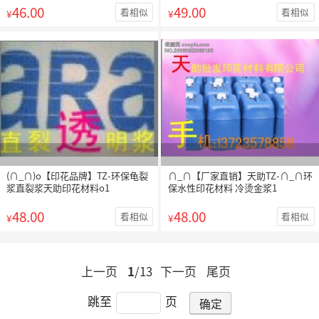
46.00
49.00
看相似
看相似
¥
¥
(∩_∩)o【印花品牌】TZ-环保龟裂
∩_∩【厂家直销】天助TZ-∩_∩环
浆直裂浆天助印花材料o1
保水性印花材料 冷烫金浆1
48.00
48.00
看相似
看相似
¥
¥
上一页
1
/13
下一页
尾页
跳至
页
确定