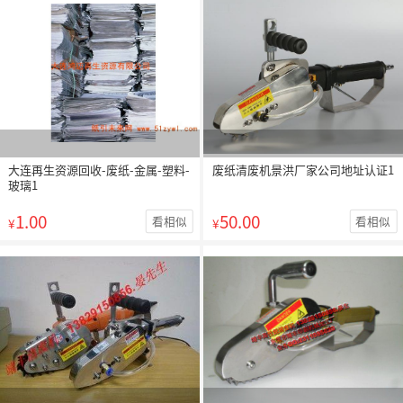
大连再生资源回收-废纸-金属-塑料-
废纸清废机景洪厂家公司地址认证1
玻璃1
1.00
50.00
看相似
看相似
¥
¥