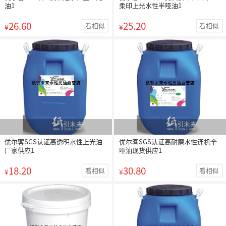
油1
柔印上光水性半哑油1
26.60
25.20
看相似
看相似
¥
¥
优尔客SGS认证高透明水性上光油
优尔客SGS认证高耐磨水性连机全
厂家供应1
哑油现货供应1
18.20
30.80
看相似
看相似
¥
¥