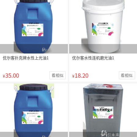
优尔客扑克牌水性上光油1
优尔客水性连机磨光油1
35.00
18.20
看相似
看相似
¥
¥