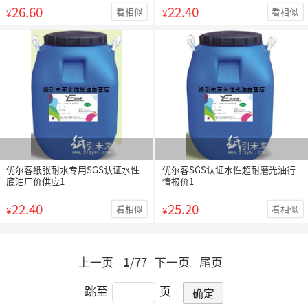
26.60
22.40
看相似
看相似
¥
¥
优尔客纸张耐水专用SGS认证水性
优尔客SGS认证水性超耐磨光油行
底油厂价供应1
情报价1
22.40
25.20
看相似
看相似
¥
¥
上一页
1
/77
下一页
尾页
跳至
页
确定