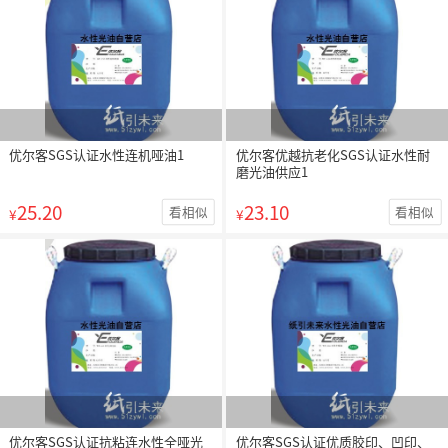
优尔客SGS认证水性连机哑油1
优尔客优越抗老化SGS认证水性耐
磨光油供应1
25.20
23.10
看相似
看相似
¥
¥
优尔客SGS认证抗粘连水性全哑光
优尔客SGS认证优质胶印、凹印、