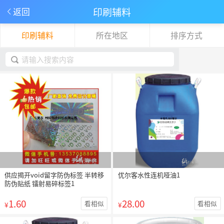
印刷辅料
返回
印刷辅料
所在地区
排序方式
下拉刷新
取消
供应揭开void留字防伪标签 半转移
优尔客水性连机哑油1
防伪贴纸 镭射易碎标签1
1.60
28.00
看相似
看相似
¥
¥