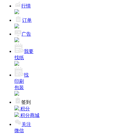
行情
订单
广告
我要
找纸
找
印刷
包装
签到
积分
积分商城
关注
微信