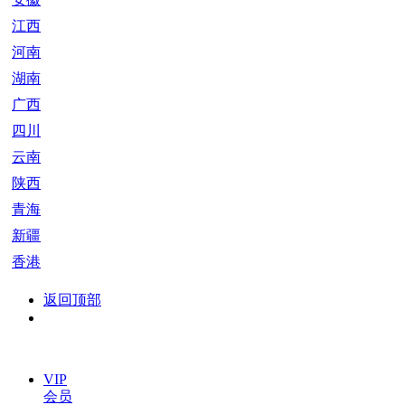
江西
河南
湖南
广西
四川
云南
陕西
青海
新疆
香港
返回顶部
VIP
会员