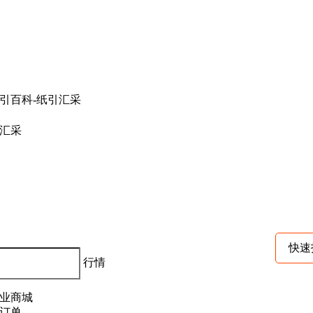
汇采
快速
行情
业商城
订单