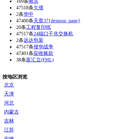
169条
南京
47518条
欠债
2条
华中
47400条
天章37{destoon_page}
20条
工程复印纸
47517条
24端口千兆交换机
2条
远达包装
47517条
侵华战争
47401条
应收账款
38条
富汇立(FHL)
按地区浏览
北京
天津
河北
内蒙古
吉林
江苏
安徽