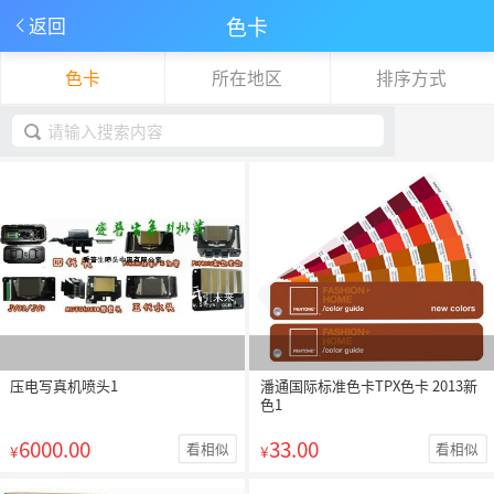
色卡
返回
色卡
所在地区
排序方式
下拉刷新
取消
压电写真机喷头1
潘通国际标准色卡TPX色卡 2013新
色1
6000.00
33.00
看相似
看相似
¥
¥