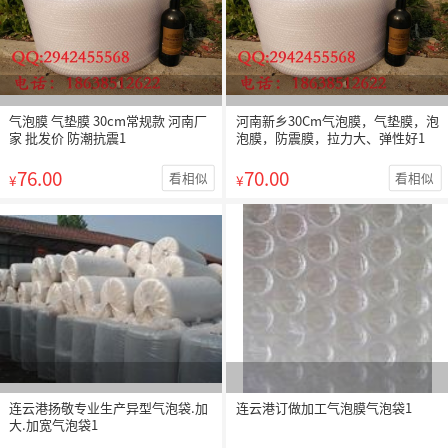
气泡膜 气垫膜 30cm常规款 河南厂
河南新乡30Cm气泡膜，气垫膜，泡
家 批发价 防潮抗震1
泡膜，防震膜，拉力大、弹性好1
76.00
70.00
看相似
看相似
¥
¥
连云港扬敬专业生产异型气泡袋.加
连云港订做加工气泡膜气泡袋1
大.加宽气泡袋1