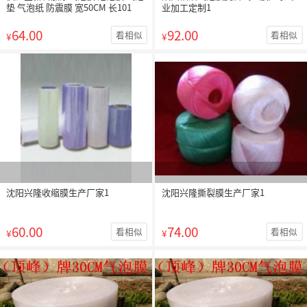
垫 气泡纸 防震膜 宽50CM 长101
业加工定制1
64.00
92.00
看相似
看相似
¥
¥
沈阳兴隆收缩膜生产厂家1
沈阳兴隆撕裂膜生产厂家1
60.00
74.00
看相似
看相似
¥
¥