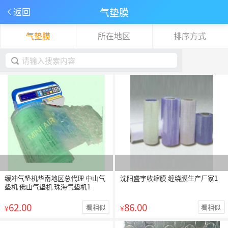
气垫膜
返回
气垫膜
所在地区
排序方式
下拉刷新
取消
缓冲气垫机华南地区总代理 中山气
沈阳盛宇收缩膜 缠绕膜生产厂家1
垫机 佛山气垫机 珠海气垫机1
62.00
86.00
看相似
看相似
¥
¥