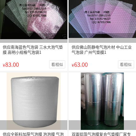
供应南海蓝色气泡袋 三水大泡气垫
供应佛山防静电气泡片材 中山工业
膜 高明小规格气泡袋1
气泡袋 广州气垫膜1
83.00
63.00
看相似
看相似
¥
¥
供应全新料加厚气泡膜 泡泡膜 气泡
双面铝箔气泡膜复合气垫膜厂家专