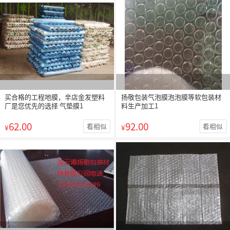
买合格的工程地膜，辛店金发塑料
扬敬包装气泡膜泡泡膜等软包装材
厂是您优先的选择 气垫膜1
料生产加工1
62.00
92.00
看相似
看相似
¥
¥