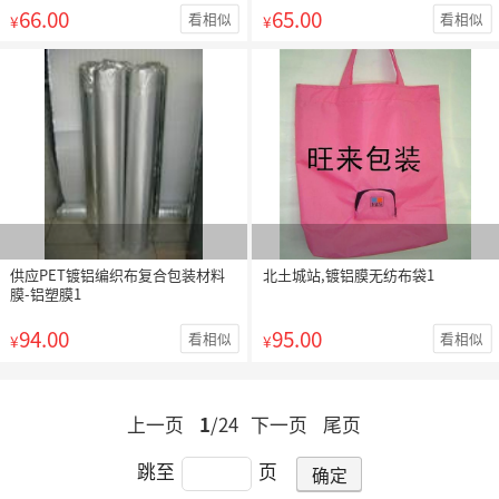
66.00
65.00
看相似
看相似
¥
¥
供应PET镀铝编织布复合包装材料
北土城站,镀铝膜无纺布袋1
膜-铝塑膜1
94.00
95.00
看相似
看相似
¥
¥
上一页
1
/24
下一页
尾页
跳至
页
确定