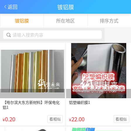
镀铝膜
返回
镀铝膜
所在地区
排序方式
下拉刷新
取消
【哈尔滨大东方新材料】环保电化
铝塑编织膜1
铝1
0.20
22.00
看相似
看相似
¥
¥