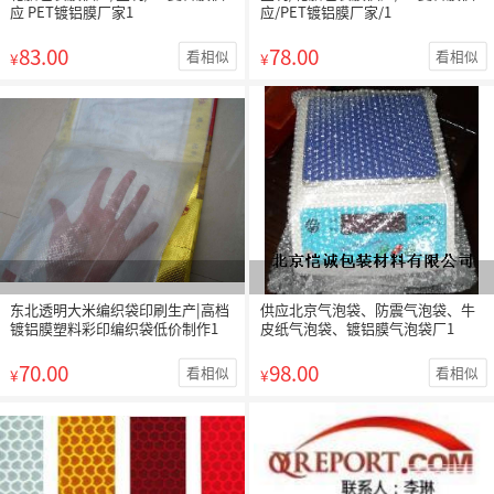
应 PET镀铝膜厂家1
应/PET镀铝膜厂家/1
83.00
78.00
看相似
看相似
¥
¥
东北透明大米编织袋印刷生产|高档
供应北京气泡袋、防震气泡袋、牛
镀铝膜塑料彩印编织袋低价制作1
皮纸气泡袋、镀铝膜气泡袋厂1
70.00
98.00
看相似
看相似
¥
¥