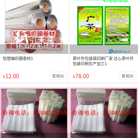
铝塑编织膜卷材1
茶叶外包装袋印刷厂家 达心茶叶外
包装印刷生产加工1
12.00
78.00
看相似
看相似
¥
¥