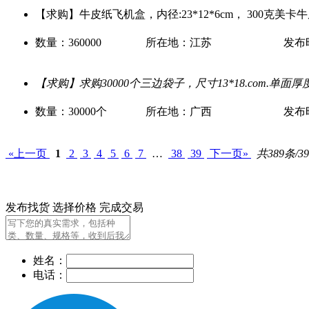
【求购】牛皮纸飞机盒，内径:23*12*6cm， 300克美卡牛
数量：360000
所在地：江苏
发布时间
【求购】求购30000个三边袋子，尺寸13*18.com.单面厚度
数量：30000个
所在地：广西
发布时间
«上一页
1
2
3
4
5
6
7
…
38
39
下一页»
共389条/3
发布找货
选择价格
完成交易
姓名：
电话：