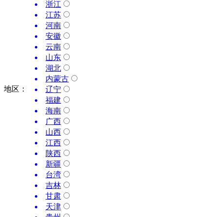
浙江
江苏
河南
安徽
云南
山东
湖北
内蒙古
地区：
辽宁
福建
海南
广西
山西
江西
陕西
新疆
台湾
吉林
甘肃
天津