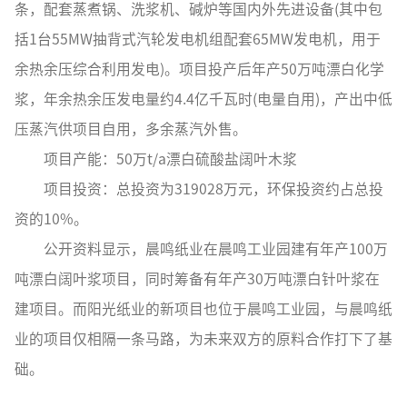
条，配套蒸煮锅、洗浆机、碱炉等国内外先进设备(其中包
括1台55MW抽背式汽轮发电机组配套65MW发电机，用于
余热余压综合利用发电)。项目投产后年产50万吨漂白化学
浆，年余热余压发电量约4.4亿千瓦时(电量自用)，产出中低
压蒸汽供项目自用，多余蒸汽外售。
项目产能：50万t/a漂白硫酸盐阔叶木浆
项目投资：总投资为319028万元，环保投资约占总投
资的10%。
公开资料显示，晨鸣纸业在晨鸣工业园建有年产100万
吨漂白阔叶浆项目，同时筹备有年产30万吨漂白针叶浆在
建项目。而阳光纸业的新项目也位于晨鸣工业园，与晨鸣纸
业的项目仅相隔一条马路，为未来双方的原料合作打下了基
础。