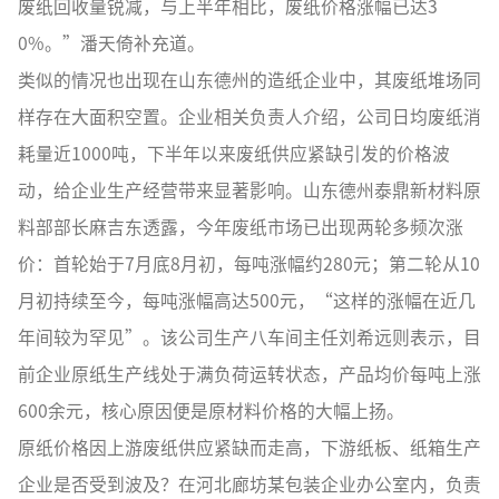
废纸回收量锐减，与上半年相比，废纸价格涨幅已达3
0%。”潘天倚补充道。
类似的情况也出现在山东德州的造纸企业中，其废纸堆场同
样存在大面积空置。企业相关负责人介绍，公司日均废纸消
耗量近1000吨，下半年以来废纸供应紧缺引发的价格波
动，给企业生产经营带来显著影响。山东德州泰鼎新材料原
料部部长麻吉东透露，今年废纸市场已出现两轮多频次涨
价：首轮始于7月底8月初，每吨涨幅约280元；第二轮从10
月初持续至今，每吨涨幅高达500元，“这样的涨幅在近几
年间较为罕见”。该公司生产八车间主任刘希远则表示，目
前企业原纸生产线处于满负荷运转状态，产品均价每吨上涨
600余元，核心原因便是原材料价格的大幅上扬。
原纸价格因上游废纸供应紧缺而走高，下游纸板、纸箱生产
企业是否受到波及？在河北廊坊某包装企业办公室内，负责