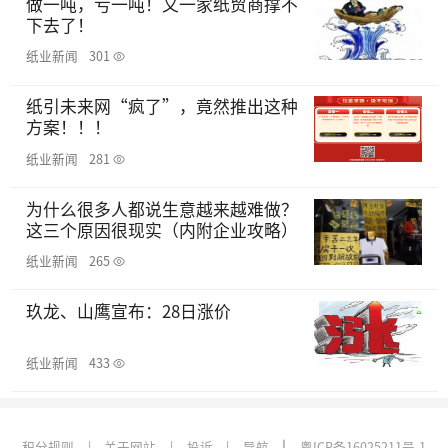
做一吨，亏一吨！又一家纸贸商撑不
下去了！
纸业新闻
301
纸引未来网“疯了”，竟然推出这种
方案！！！
纸业新闻
281
为什么很多人都说生意越来越难做？
这三个原因很现实（内附企业攻略）
纸业新闻
265
玖龙、山鹰宣布：28日涨价
纸业新闻
433
|
积分规则
|
关于网站
|
投诉
|
导航
粤ICP备16025211号-1