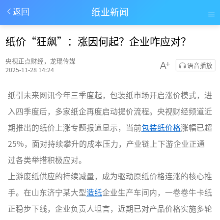
纸业新闻
返回
纸价“狂飙”：涨因何起？企业咋应对？
央视正点财经，龙琨传媒
语音播放
2025-11-28 14:24
纸引未来网讯今年三季度起，包装纸市场开启涨价模式，进
入四季度后，多家纸企再度启动提价流程。央视财经频道近
期推出的纸价上涨专题报道显示，当前
包装纸价格
涨幅已超
25%，面对持续攀升的成本压力，产业链上下游企业正通
过各类举措积极应对。
上游废纸供应的持续减量，成为驱动原纸价格连涨的核心推
手。在山东济宁某大型
造纸
企业生产车间内，一卷卷牛卡纸
正稳步下线，企业负责人坦言，近期已对产品价格实施多轮