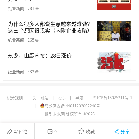
纸业新闻
281
为什么很多人都说生意越来越难做？
这三个原因很现实（内附企业攻略）
纸业新闻
265
玖龙、山鹰宣布：28日涨价
纸业新闻
433
|
积分规则
|
关于网站
|
投诉
|
导航
粤ICP备16025211号-1
|
粤公网安备 44011202002240号
纸引未来网 版权所有 ©2026
写评论
0
收藏
分享