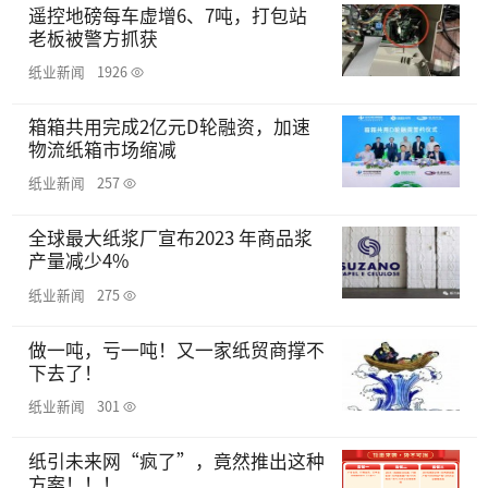
遥控地磅每车虚增6、7吨，打包站
老板被警方抓获
纸业新闻
1926
箱箱共用完成2亿元D轮融资，加速
物流纸箱市场缩减
纸业新闻
257
全球最大纸浆厂宣布2023 年商品浆
产量减少4%
纸业新闻
275
做一吨，亏一吨！又一家纸贸商撑不
下去了！
纸业新闻
301
纸引未来网“疯了”，竟然推出这种
方案！！！