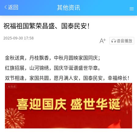
其他资讯
返回
祝福祖国繁荣昌盛、国泰民安！
2025-09-30 17:58
语音播放
金秋送爽，丹桂飘香，中秋月圆映家国同庆；
红旗招展，山河锦绣，国庆华诞谱盛世华章。
双节相逢，家国共圆，愿月满人安，国泰民安，幸福绵长！