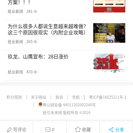
方案！！！
纸业新闻
281
为什么很多人都说生意越来越难做？
这三个原因很现实（内附企业攻略）
纸业新闻
265
玖龙、山鹰宣布：28日涨价
纸业新闻
433
|
积分规则
|
关于网站
|
投诉
|
导航
粤ICP备16025211号-1
|
粤公网安备 44011202002240号
纸引未来网 版权所有 ©2026
写评论
0
收藏
分享