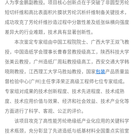
人为李金鹏副教授。项目核心创新点在于突破了非圆型芳纶
短切纤维和高比表面积片膜状芳纶沉析纤维制备关键技术，
成功攻克了芳纶纤维抄造过程中分散性差及纸张纵横向强度
差异大的行业难题，技术具有显著创新性。
本次鉴定专家组由中国工程院院士、广西大学王双飞教
授，中国造纸学会理事长曹春昱教授级高工，陕西科技大学
张美云教授，广州造纸厂周耘教授级高工，西安交通大学韩
晓刚教授，江西理工大学马胜灿教授，国家
包装
产品质量监
督检验中心(广州)主任李泽荣正高级工程师七位专家组成。
专家组对成果的技术创新程度、技术先进程度、技术成熟
度、技术应用价值与效果、经济和社会效益、技术产业化等
方面进行了科学、客观、公正的评价。
该项目攻克了高性能芳纶绝缘纸产业化应用的关键科学
技术瓶颈，充分彰显了先进造纸与纸基材料全国重点实验室