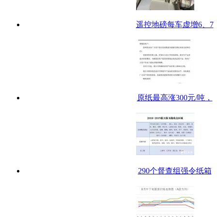
遥控地磅每车虚增6、7
原纸最高涨300元/吨，
290个督查组强令纸箱