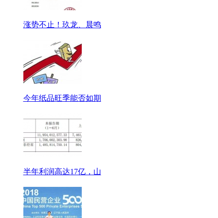
涨势不止！玖龙、晨鸣
今年纸品旺季能否如期
半年利润高达17亿，山