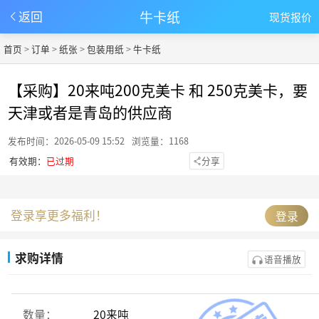
牛卡纸
返回
现货报价
首页
>
订单
>
纸张
>
包装用纸
>
牛卡纸
【采购】20来吨200克美卡 和 250克美卡，要
天津或者是青岛的供应商
发布时间：2026-05-09 15:52
浏览量：1168
有效期：
已过期
分享
登录享更多福利！
登录
求购详情
语音播放
数量：
20来吨