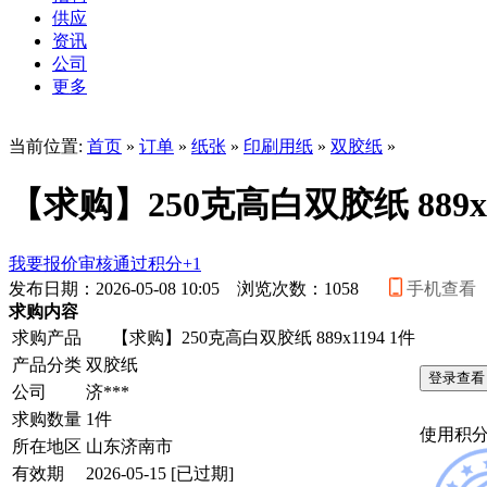
供应
资讯
公司
更多
当前位置:
首页
»
订单
»
纸张
»
印刷用纸
»
双胶纸
»
【求购】250克高白双胶纸 889x1
我要报价
审核通过积分+1
发布日期：2026-05-08 10:05 浏览次数：
1058
手机查看
求购内容
求购产品
【求购】250克高白双胶纸 889x1194 1件
产品分类
双胶纸
登录查看
公司
济***
求购数量
1件
使用积
所在地区
山东济南市
有效期
2026-05-15
[已过期]