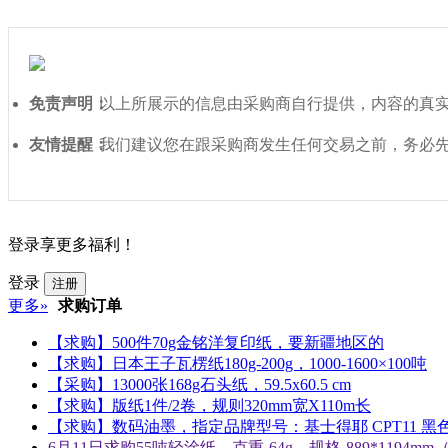
免责声明：
以上所展示的信息由采购商自行提供，内容的真
友情提醒：
我们建议您在跟采购商发生任何交易之前，务必
登录享更多福利！
登录
注册
更多»
求购订单
【求购】500件70g金铭洋复印纸，要新疆地区的
【求购】日本王子瓦楞纸180g-200g，1000-1600×100吨
【采购】13000张168g石头纸，59.5x60.5 cm
【求购】版纸1件/2卷，规则320mm宽X110m长
【求购】数码油墨，指定品牌型号：基士得耶 CPT11 黑色5
6月11日求购55吨轻涂纸、克重-64g、规格-889*1194m