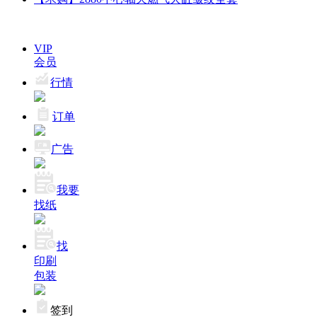
VIP
会员
行情
订单
广告
我要
找纸
找
印刷
包装
签到