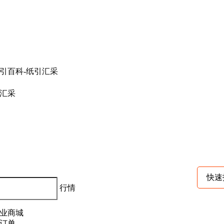
汇采
快速
行情
业商城
订单