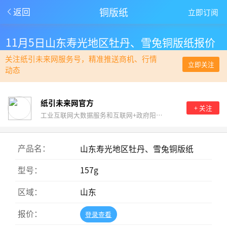
铜版纸
返回
立即订阅
11月5日山东寿光地区牡丹、雪兔铜版纸报价
关注纸引未来网服务号，精准推送商机、行情
立即关注
动态
纸引未来网官方
+ 关注
工业互联网大数据服务和互联网+政府阳光采购。
产品名：
山东寿光地区牡丹、雪兔铜版纸
型号：
157g
区域：
山东
报价：
登录查看