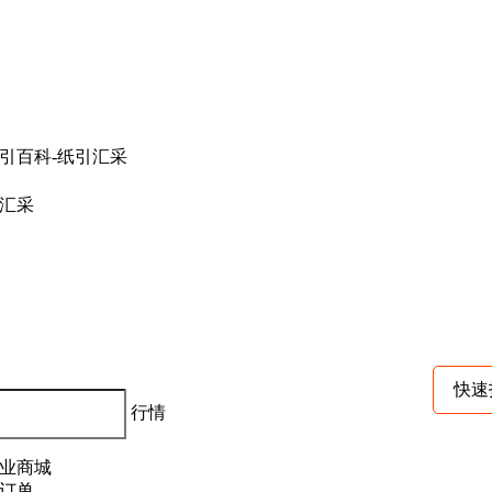
汇采
快速
行情
业商城
订单