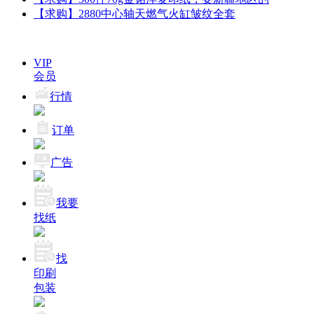
【求购】2880中心轴天燃气火缸皱纹全套
VIP
会员
行情
订单
广告
我要
找纸
找
印刷
包装